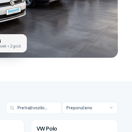
i
osek < 2 god.
Preporučeno
VW Polo