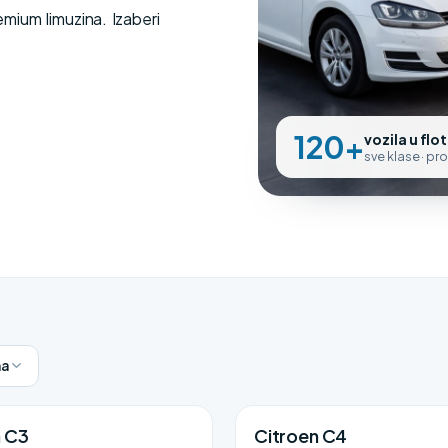
ium limuzina. Izaberi
120+
vozila u flot
sve klase · pr
a
n C3
Citroen C4