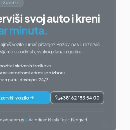
I ZA PUT?
rviši svoj auto i kreni
ar minuta.
najmiš vozilo ili imaš pitanje? Pozovi nas ili rezerviši
avljamo se odmah, svakog dana u godini.
ozita i skrivenih troškova
 na aerodrom i adresu po izboru
 na putu, dostupni 24/7
zerviši vozilo
+381 62 183 54 00
ije@booom.rs
Aerodrom Nikola Tesla, Beograd