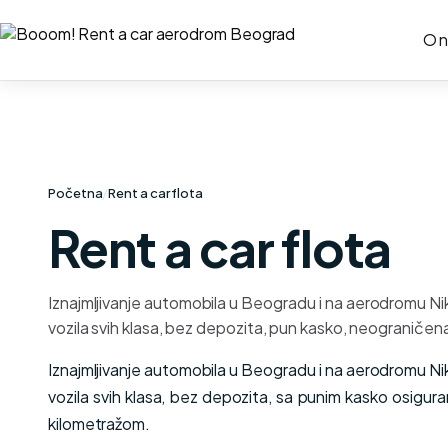
O 
Početna
/
Rent a car flota
Rent a car flota
Iznajmljivanje automobila u Beogradu i na aerodromu Ni
vozila svih klasa, bez depozita, pun kasko, neograničen
Iznajmljivanje automobila u Beogradu i na aerodromu Ni
vozila svih klasa, bez depozita, sa punim kasko osigu
kilometražom.