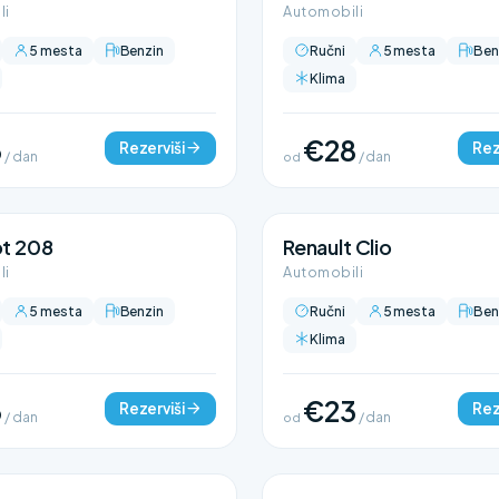
li
Automobili
5 mesta
Benzin
Ručni
5 mesta
Ben
Klima
3
€28
Rezerviši
Rez
/ dan
od
/ dan
t 208
Renault Clio
li
Automobili
5 mesta
Benzin
Ručni
5 mesta
Ben
Klima
3
€23
Rezerviši
Rez
/ dan
od
/ dan