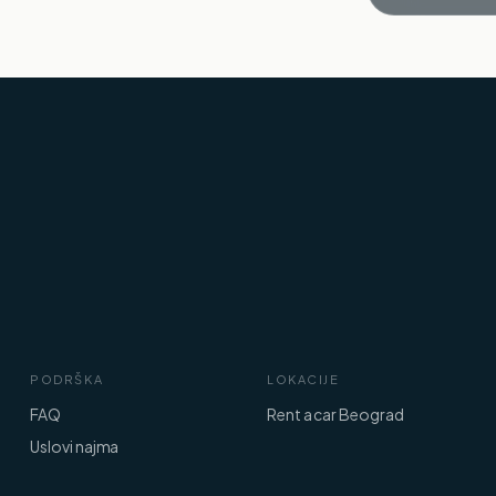
PODRŠKA
LOKACIJE
FAQ
Rent a car Beograd
Uslovi najma