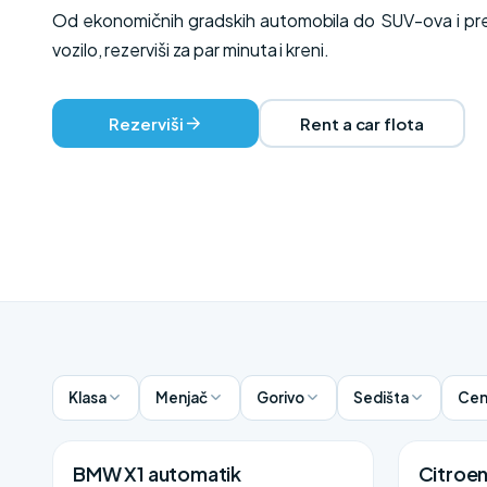
Od ekonomičnih gradskih automobila do SUV-ova i prem
vozilo, rezerviši za par minuta i kreni.
Rezerviši
Rent a car flota
Klasa
Menjač
Gorivo
Sedišta
Cen
BMW X1 automatik
Citroe