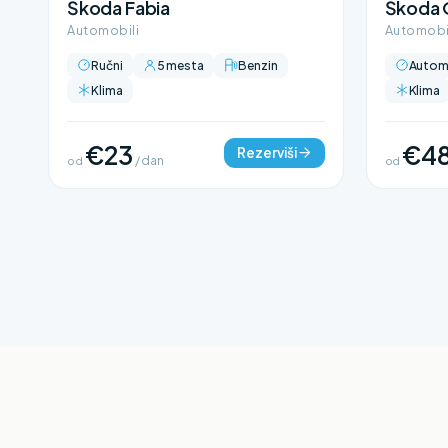
Škoda Fabia
Škoda 
Automobili
Automobi
Ručni
5 mesta
Benzin
Autom
Klima
Klima
€23
€4
Rezerviši
od
/ dan
od