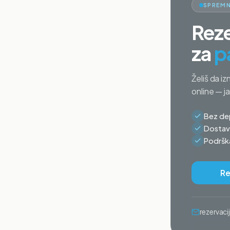
SPREMN
Reze
za
p
Želiš da iz
online — j
Bez dep
Dostava
Podrška
Re
rezervac