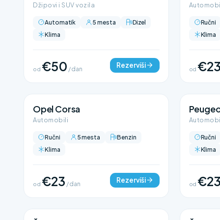
Džipovi i SUV vozila
Automobi
Automatik
5 mesta
Dizel
Ručni
Klima
Klima
€50
€2
Rezerviši
od
/ dan
od
Opel Corsa
Peugeo
Automobili
Automobi
Ručni
5 mesta
Benzin
Ručni
Klima
Klima
€23
€2
Rezerviši
od
/ dan
od