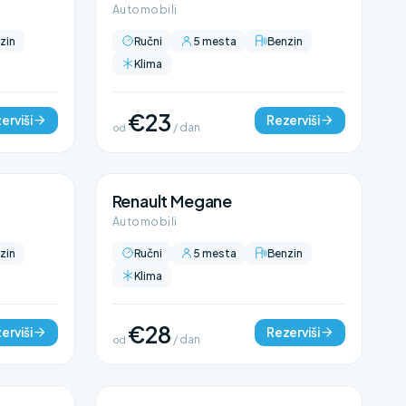
Automobili
zin
Ručni
5 mesta
Benzin
Klima
€23
erviši
Rezerviši
od
/ dan
Renault Megane
Automobili
zin
Ručni
5 mesta
Benzin
Klima
€28
erviši
Rezerviši
od
/ dan