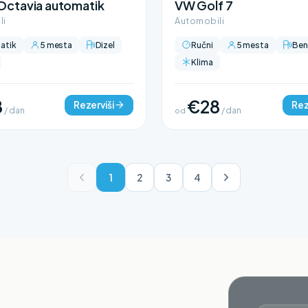
Octavia automatik
VW Golf 7
li
Automobili
atik
5 mesta
Dizel
Ručni
5 mesta
Ben
Klima
8
€28
Rezerviši
Rez
/ dan
od
/ dan
1
2
3
4