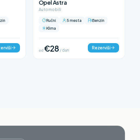
Opel Astra
Automobili
zin
Ručni
5 mesta
Benzin
Klima
€28
erviši
Rezerviši
od
/ dan