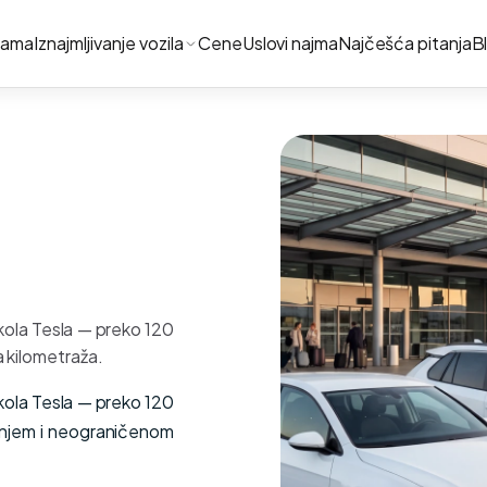
nama
Iznajmljivanje vozila
Cene
Uslovi najma
Najčešća pitanja
B
kola Tesla — preko 120
a kilometraža.
kola Tesla — preko 120
ranjem i neograničenom