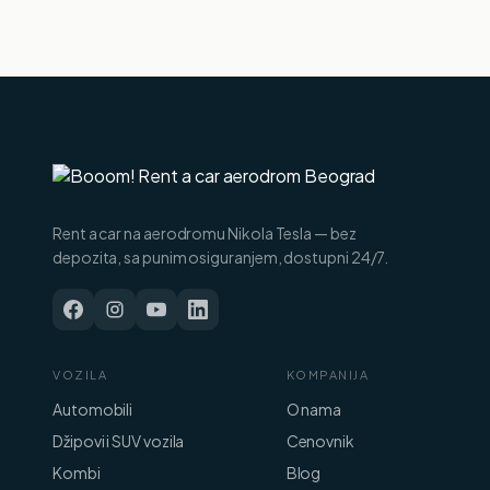
Rent a car na aerodromu Nikola Tesla — bez
depozita, sa punim osiguranjem, dostupni 24/7.
VOZILA
KOMPANIJA
Automobili
O nama
Džipovi i SUV vozila
Cenovnik
Kombi
Blog