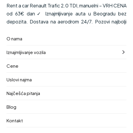
Rent a car Renault Trafic 2.0 TDI, manuelni – VRH CENA
od 63€ dan✓ Iznajmljivanje auta u Beogradu bez
depozita. Dostava na aerodrom 24/7. Pozovi najbolji
renta car!
O nama
od
Dostupno odmah
€63
Iznajmljivanje vozila
/ dan
PDV, kasko osiguranje i neograničena kilometraža su
Cene
uključeni u cenu.
Uslovi najma
Ručni
8 mesta
Dizel
Najčešća pitanja
Preuzimanje
Vraćanje
9. август 2026.
13. август 2026.
Blog
Lokacija preuzimanja
Kontakt
Aerodrom Nikola Tesla