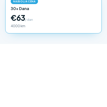
NAJBOLJA CENA
30+ Dana
€63
/ dan
4000 km