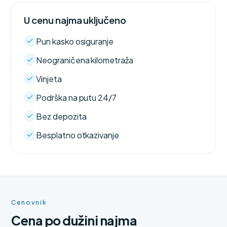
U cenu najma uključeno
Pun kasko osiguranje
Neograničena kilometraža
Vinjeta
Podrška na putu 24/7
Bez depozita
Besplatno otkazivanje
Cenovnik
Cena po dužini najma