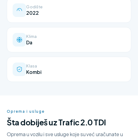
Godište
2022
Klima
Da
Klasa
Kombi
Oprema i usluge
Šta dobiješ uz Trafic 2.0 TDI
Oprema u vozilu i sve usluge koje su već uračunate u