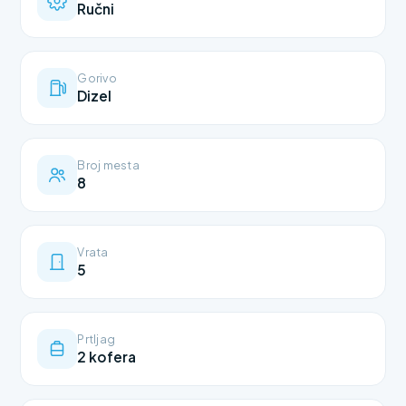
Ručni
Gorivo
Dizel
Broj mesta
8
Vrata
5
Prtljag
2 kofera