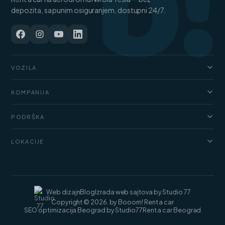
b!
depozita, sa punim osiguranjem, dostupni 24/7.
VOZILA
Automobili
KOMPANIJA
Džipovi i SUV vozila
O nama
Kombi
PODRŠKA
Cenovnik
Luksuzni automobili
FAQ
Blog
LOKACIJE
Teretni kombiji
Uslovi najma
Kontakt
Rent a car Beograd
Web dizajn
Blog
Izrada web sajtova by Studio 77
Copyright © 2026. by Booom! Rent a car
SEO optimizacija Beograd by Studio77
Rent a car Beograd