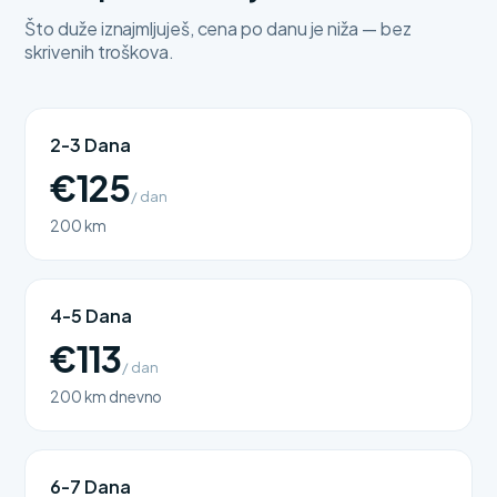
Što duže iznajmljuješ, cena po danu je niža — bez
skrivenih troškova.
2-3 Dana
€125
/ dan
200 km
4-5 Dana
€113
/ dan
200 km dnevno
6-7 Dana