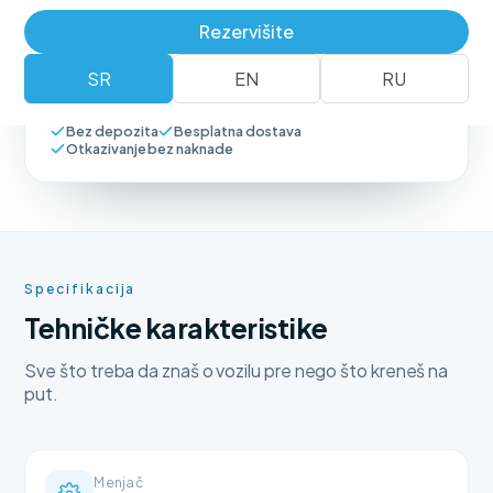
Rezervišite
Rezerviši vozilo
+381 62 183 54 00
SR
EN
RU
Bez depozita
Besplatna dostava
Otkazivanje bez naknade
Specifikacija
Tehničke karakteristike
Sve što treba da znaš o vozilu pre nego što kreneš na
put.
Menjač