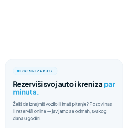
SPREMNI ZA PUT?
Rezerviši svoj auto i kreni za
par
minuta.
Želiš da iznajmiš vozilo ili imaš pitanje? Pozovi nas
ili rezerviši online — javljamo se odmah, svakog
dana u godini.