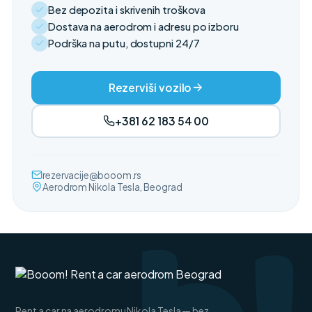
Bez depozita i skrivenih troškova
Dostava na aerodrom i adresu po izboru
Podrška na putu, dostupni 24/7
Rezerviši vozilo
+381 62 183 54 00
rezervacije@booom.rs
Aerodrom Nikola Tesla, Beograd
Rent a car na aerodromu Nikola Tesla — bez