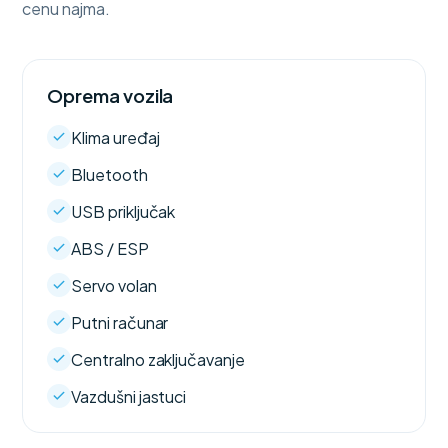
cenu najma.
Oprema vozila
Klima uređaj
Bluetooth
USB priključak
ABS / ESP
Servo volan
Putni računar
Centralno zaključavanje
Vazdušni jastuci