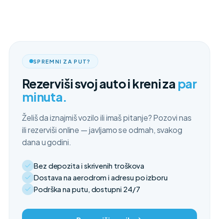
SPREMNI ZA PUT?
Rezerviši svoj auto i kreni za
par
minuta.
Želiš da iznajmiš vozilo ili imaš pitanje? Pozovi nas
ili rezerviši online — javljamo se odmah, svakog
dana u godini.
Bez depozita i skrivenih troškova
Dostava na aerodrom i adresu po izboru
Podrška na putu, dostupni 24/7