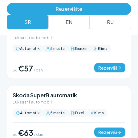
Rezervišite
SR
EN
RU
BMW 318 automatik
Luksuzni automobili
Automatik
5 mesta
Benzin
Klima
€57
Rezerviši
od
/ dan
Skoda SuperB automatik
Luksuzni automobili
Automatik
5 mesta
Dizel
Klima
€63
Rezerviši
od
/ dan