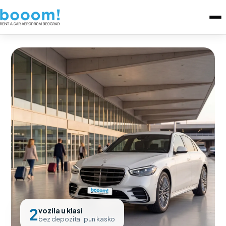
2
vozila u klasi
bez depozita · pun kasko