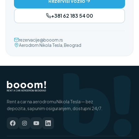
Rezerviši vozilo
+381 62 183 54 00
b!
rezervacije@booom.rs
Aerodrom Nikola Tesla, Beograd
Rent a car na aerodromu Nikola Tesla — bez
depozita, sa punim osiguranjem, dostupni 24/7.