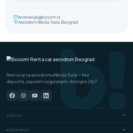
b!
rezervacije@booom.rs
Aerodrom Nikola Tesla, Beograd
Rent a car na aerodromu Nikola Tesla — bez
depozita, sa punim osiguranjem, dostupni 24/7.
VOZILA
Automobili
KOMPANIJA