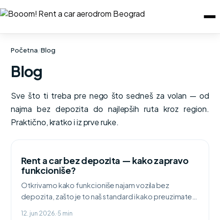
Početna
/
Blog
Blog
Sve što ti treba pre nego što sedneš za volan — od
najma bez depozita do najlepših ruta kroz region.
Praktično, kratko i iz prve ruke.
Rent a car bez depozita — kako zapravo
funkcioniše?
Otkrivamo kako funkcioniše najam vozila bez
depozita, zašto je to naš standard i kako preuzimate
auto bez blokiranja sredstava na kartici.
12. jun 2026.
·
5 min