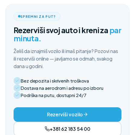
SPREMNI ZA PUT?
Rezerviši svoj auto i kreni za
par
minuta.
Želiš da iznajmiš vozilo ili imaš pitanje? Pozovi nas
ili rezerviši online — javljamo se odmah, svakog
dana u godini.
Bez depozita i skrivenih troškova
Dostava na aerodrom i adresu po izboru
Podrška na putu, dostupni 24/7
Rezerviši vozilo
+381 62 183 54 00