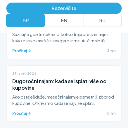
Rezervišite
15. maj 2026.
Sve o preuzimanju vozila na aerodromu
SR
EN
RU
Nikola Tesla
Saznajte gde te čekamo, koliko traje preuzimanje i
kako da sve završiš za svega par minuta čim sletiš
Pročitaj
3 min
29. april 2026.
Dugoročni najam: kada se isplati više od
kupovine
Ako ostaješ duže, mesečni najam je pametniji izbor od
kupovine. Otkrivamo kada se najviše isplati.
Pročitaj
5 min