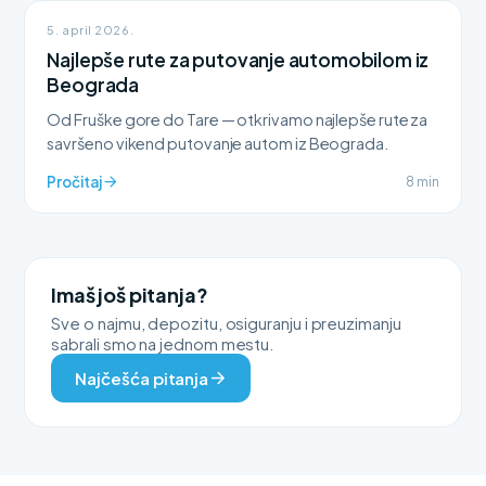
5. april 2026.
Najlepše rute za putovanje automobilom iz
Beograda
Od Fruške gore do Tare — otkrivamo najlepše rute za
savršeno vikend putovanje autom iz Beograda.
Pročitaj
8 min
Imaš još pitanja?
Sve o najmu, depozitu, osiguranju i preuzimanju
sabrali smo na jednom mestu.
Najčešća pitanja